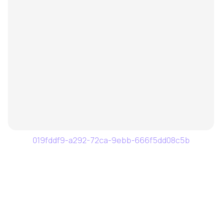
019fddf9-a292-72ca-9ebb-666f5dd08c5b